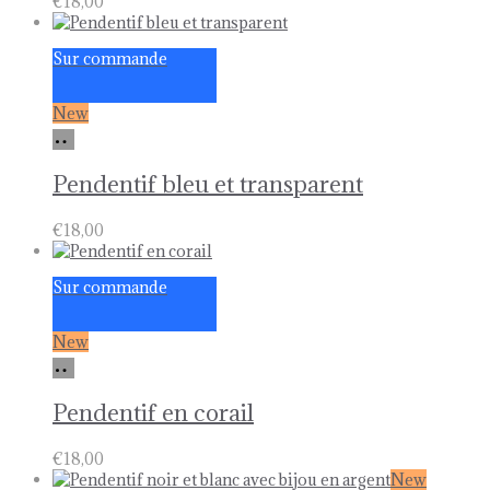
€
18,00
Sur commande
New
Ajouter
au
panier
Pendentif bleu et transparent
€
18,00
Sur commande
New
Ajouter
au
panier
Pendentif en corail
€
18,00
New