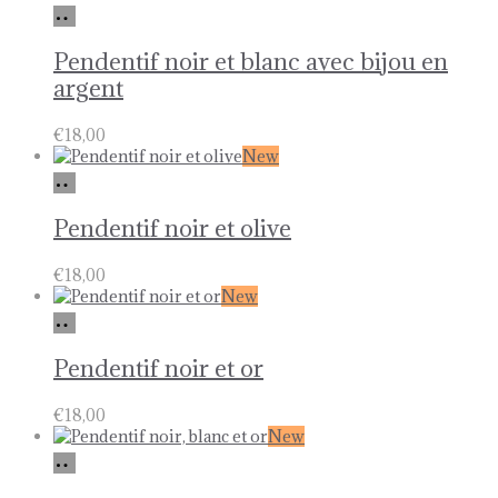
Ajouter
au
panier
Pendentif noir et blanc avec bijou en
argent
€
18,00
New
Ajouter
au
panier
Pendentif noir et olive
€
18,00
New
Ajouter
au
panier
Pendentif noir et or
€
18,00
New
Ajouter
au