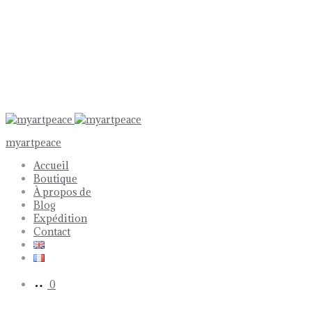
myartpeace
Accueil
Boutique
À propos de
Blog
Expédition
Contact
0