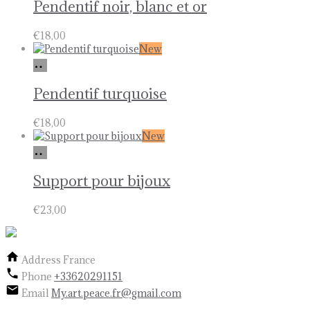
panier
Pendentif noir, blanc et or
€
18,00
New
Ajouter
au
panier
Pendentif turquoise
€
18,00
New
Ajouter
au
panier
Support pour bijoux
€
23,00
Address
France
Phone
+33620291151
Email
My.art.peace.fr@gmail.com