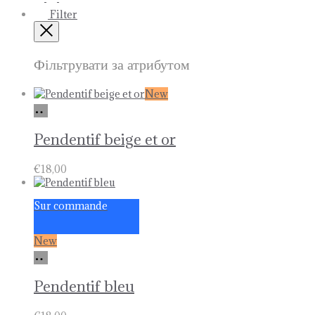
Filter
Close
Фільтрувати за атрибутом
New
Ajouter
au
panier
Pendentif beige et or
€
18,00
Sur commande
New
Ajouter
au
panier
Pendentif bleu