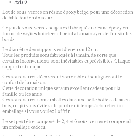
Avis
0
beige,
pour
Lot de sous-verres en résine époxy beige, pour une décoration
une
de table tout en douceur
décoration
de
Ce jeu de sous-verres beiges est fabriqué en résine époxy en
table
forme de vagues bouclées et peint à la main avec de l’or sur les
tout
bords.
en
douceur
Le diamètre des supports est d’environ 12 cm.
Tous les produits sont fabriqués à la main, de sorte que
certains inconvénients sont inévitables et prévisibles. Chaque
support est unique.
Ces sous-verres décoreront votre table et souligneront le
confort de la maison.
Cette décoration unique sera un excellent cadeau pour la
famille ou les amis.
Ces sous-verres sont emballés dans une belle boîte cadeau en
bois, ce qui vous évitera de perdre du temps à chercher un
emballage si vous voulez l’offrir.
Le set peut être composé de 2, 4 et 6 sous-verres et comprend
un emballage cadeau.