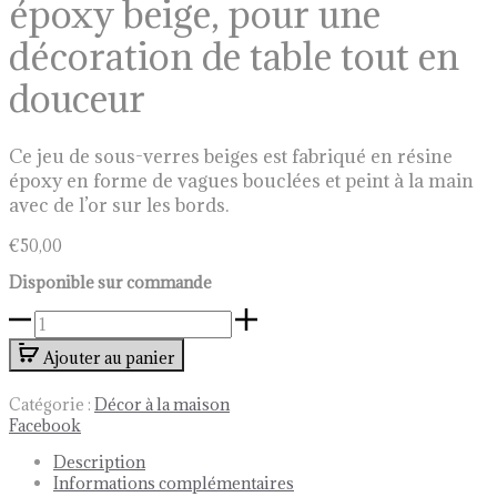
époxy beige, pour une
décoration de table tout en
douceur
Ce jeu de sous-verres beiges est fabriqué en résine
époxy en forme de vagues bouclées et peint à la main
avec de l’or sur les bords.
€
50,00
Disponible sur commande
quantité
de
Ajouter au panier
Lot
de
sous-
Catégorie :
Décor à la maison
verres
Share
Facebook
en
Description
résine
Informations complémentaires
époxy