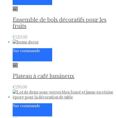
Ajouter
au
panier
Ensemble de bols décoratifs pour les
fruits
€
120,00
Sur commande
Ajouter
au
panier
Plateau à café lumineux
€
150,00
Sur commande