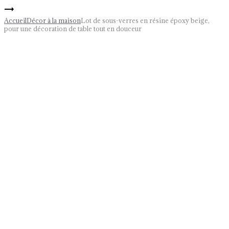
de
Plateau
navigation
sous-
vert
Accueil
Décor à la maison
Lot de sous-verres en résine époxy beige,
verres
avec
pour une décoration de table tout en douceur
avec
pieds
vos
pour
Sur commande
photos
le
pour
petit
décorer
déjeuner
votre
décor
table
moderne
pour
la
maison