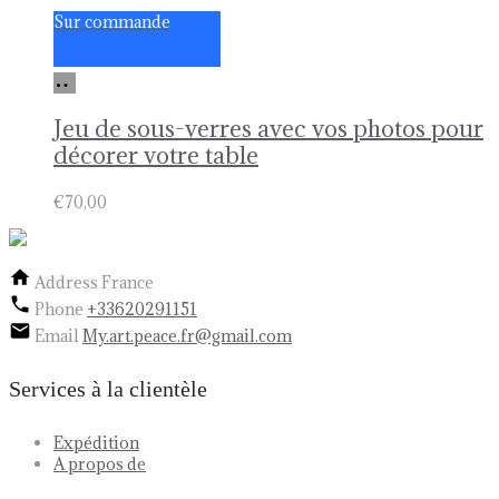
Sur commande
Ajouter
au
panier
Jeu de sous-verres avec vos photos pour
décorer votre table
€
70,00
Address
France
Phone
+33620291151
Email
My.art.peace.fr@gmail.com
Services à la clientèle
Expédition
A propos de