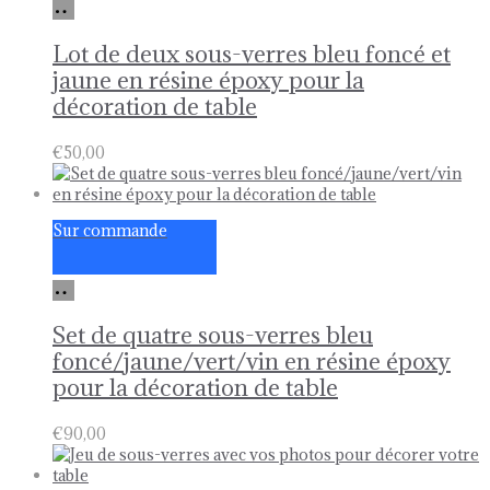
Ajouter
au
panier
Lot de deux sous-verres bleu foncé et
jaune en résine époxy pour la
décoration de table
€
50,00
Sur commande
Ajouter
au
panier
Set de quatre sous-verres bleu
foncé/jaune/vert/vin en résine époxy
pour la décoration de table
€
90,00