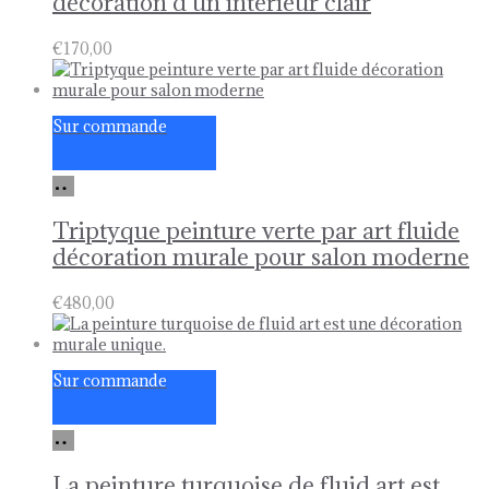
décoration d’un intérieur clair
€
170,00
Sur commande
Ajouter
au
panier
Triptyque peinture verte par art fluide
décoration murale pour salon moderne
€
480,00
Sur commande
Ajouter
au
panier
La peinture turquoise de fluid art est