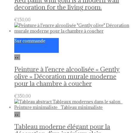
Red paint with gold is a modern wall
decoration for the living room.
€
150,00
Sur commande
Ajouter
au
panier
Peinture à l’encre alcoolisée « Gently
olive » Décoration murale moderne
pour la chambre à coucher
€
350,00
Ajouter
au
panier
Tableau moderne élégant pour la