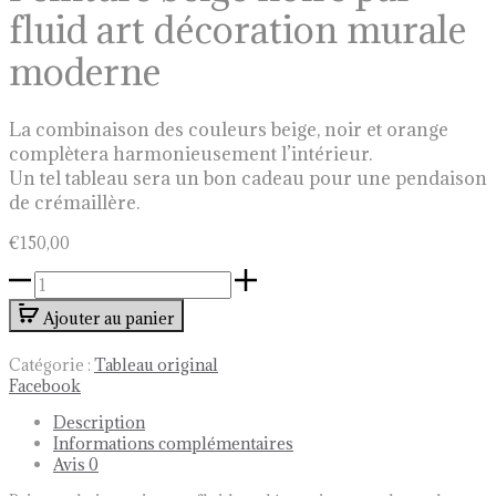
fluid art décoration murale
moderne
La combinaison des couleurs beige, noir et orange
complètera harmonieusement l’intérieur.
Un tel tableau sera un bon cadeau pour une pendaison
de crémaillère.
€
150,00
quantité
de
Ajouter au panier
Peinture
beige
noire
Catégorie :
Tableau original
par
Share
Facebook
fluid
Description
art
Informations complémentaires
décoration
Avis
0
murale
moderne