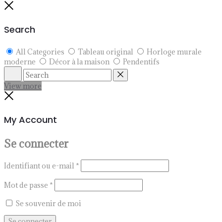
Close
Search
All Categories
Tableau original
Horloge murale
moderne
Décor à la maison
Pendentifs
Search
Reset
View more
Close
My Account
Se connecter
Identifiant ou e-mail
*
Mot de passe
*
Se souvenir de moi
Se connecter