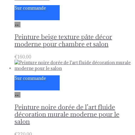
Sur commande
Ajouter
au
panier
Peinture beige texture pâte décor
moderne pour chambre et salon
€
160,00
Sur commande
Ajouter
au
panier
Peinture noire dorée de l’art fluide
décoration murale moderne pour le
salon
€
220,00