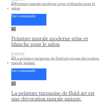
Sur commande
Ajouter
au
panier
Peinture murale moderne grise et
blanche pour le salon
€
160,00
Sur commande
Ajouter
au
panier
La peinture turquoise de fluid art est
une décoration murale unique.