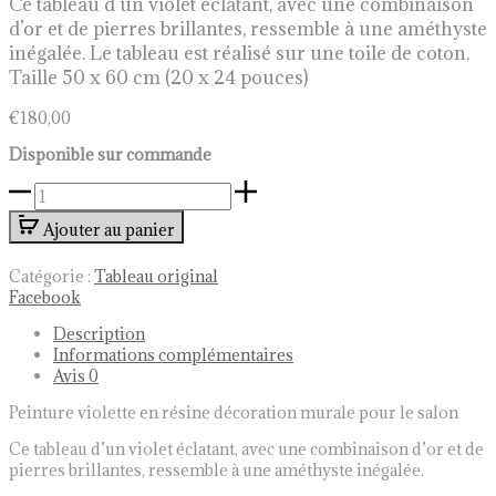
Ce tableau d’un violet éclatant, avec une combinaison
d’or et de pierres brillantes, ressemble à une améthyste
inégalée. Le tableau est réalisé sur une toile de coton.
Taille 50 x 60 cm (20 x 24 pouces)
€
180,00
Disponible sur commande
quantité
de
Ajouter au panier
Peinture
violette
en
Catégorie :
Tableau original
résine
Share
Facebook
décoration
Description
murale
Informations complémentaires
pour
Avis
0
le
salon
Peinture violette en résine décoration murale pour le salon
Ce tableau d’un violet éclatant, avec une combinaison d’or et de
pierres brillantes, ressemble à une améthyste inégalée.