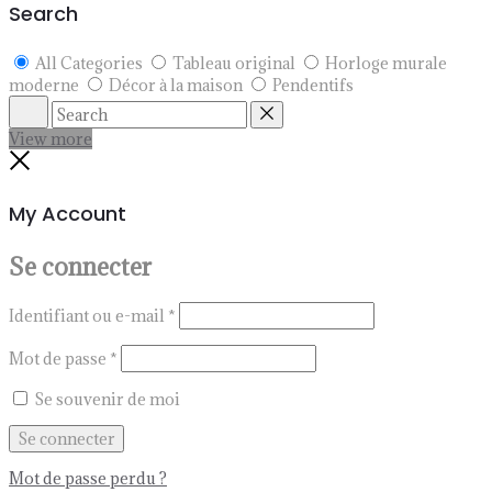
Search
All Categories
Tableau original
Horloge murale
moderne
Décor à la maison
Pendentifs
Search
Reset
View more
Close
My Account
Se connecter
Identifiant ou e-mail
*
Mot de passe
*
Se souvenir de moi
Se connecter
Mot de passe perdu ?