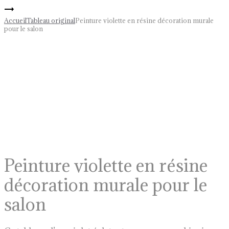
bleue
Décoration
navigation
argentée
murale
Accueil
Tableau original
Peinture violette en résine décoration murale
décoration
moderne
pour le salon
murale
en
lumineuse
résine
Sur commande
pour
pour
la
le
maison
salon
Peinture violette en résine
décoration murale pour le
salon